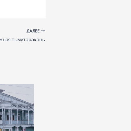
ДАЛЕЕ
жная тьмутаракань