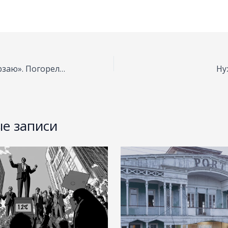
«В вагончике замерзаю». Погорелец из Кумино спешит построить к зиме одну теплую комнату
Ну
е записи