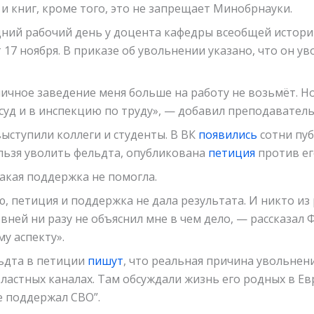
и книг, кроме того, это не запрещает Минобрнауки.
ний рабочий день у доцента кафедры всеобщей истори
 17 ноября. В приказе об увольнении указано, что он ув
ичное заведение меня больше на работу не возьмёт. Но
суд и в инспекцию по труду», — добавил преподаватель
выступили коллеги и студенты. В ВК
появились
сотни пу
льзя уволить фельдта, опубликована
петиция
против ег
акая поддержка не помогла.
, петиция и поддержка не дала результата. И никто из
вней ни разу не объяснил мне в чем дело, — рассказал 
у аспекту».
ьдта в петиции
пишут
, что реальная причина увольнен
властных каналах. Там обсуждали жизнь его родных в Ев
не поддержал СВО”.