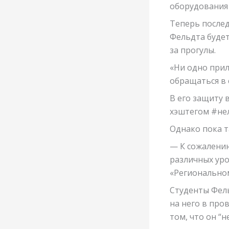
оборудования 
Теперь послед
Фельдта будет
за прогулы.
«Ни одно прил
обращаться в 
В его защиту 
хэштегом #не
Однако пока т
— К сожалению
различных уро
«Региональном
Студенты Фел
на него в про
том, что он “