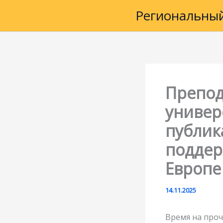
Перейти
Региональный
к
содержимому
Препод
универ
публика
поддер
Европе
14.11.2025
Время на проч