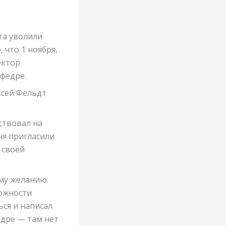
та уволили
 что 1 ноября,
ектор
афедре.
ксей Фельдт
тствовал на
еня пригласили
 своей
ому желанию.
можности
ся и написал
едре — там нет