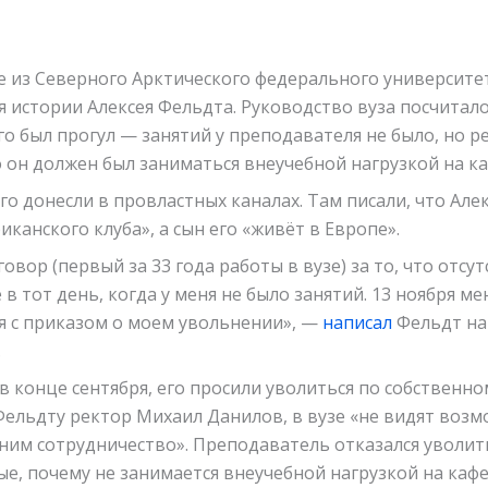
е из Северного Арктического федерального университе
 истории Алексея Фельдта. Руководство вуза посчитало,
его был прогул — занятий у преподавателя не было, но р
о он должен был заниматься внеучебной нагрузкой на к
его донесли в провластных каналах. Там писали, что Але
иканского клуба», а сын его «живёт в Европе».
овор (первый за 33 года работы в вузе) за то, что отсу
 в тот день, когда у меня не было занятий. 13 ноября м
я с приказом о моем увольнении», —
написал
Фельдт на
.
 в конце сентября, его просили уволиться по собственн
Фельдту ректор Михаил Данилов, в вузе «не видят воз
ним сотрудничество». Преподаватель отказался уволить
е, почему не занимается внеучебной нагрузкой на каф