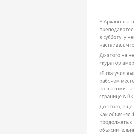
В Архангельск
преподавателя
в субботу, у н
настаивал, чт
До этого на н
«куратор амер
«Я получил выг
рабочем месте
познакомитьс
странице в ВК
До этого, еще
Как объяснял 
продолжать с 
объяснительны