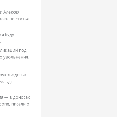
и Алексея
олен по статье
 я буду
.
бликаций под
о увольнения.
 руководства
Фельдт
ия — в доносах
ропе, писали о