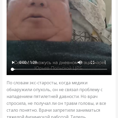
По словам экс-старосты, когда медики
обнаружили опухоль, он не связал проблему с
нападением пятилетней давности. Но врач
спросила, не получал ли он травм головы, и все
стало понятно. Врачи запретили заниматься
тяжелой физической работой. Теперь