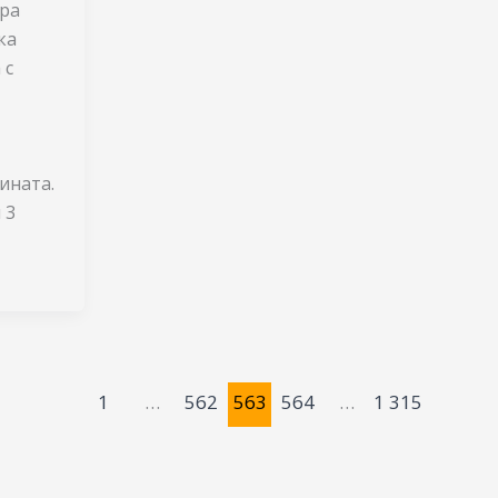
ера
ка
 с
ината.
 3
1
…
562
563
564
…
1 315