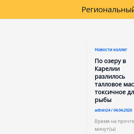
Перейти
Региональный
к
содержимому
Новости коллег
По озеру в
Карелии
разлилось
талловое мас
токсичное дл
рыбы
admin24
/
04.04.2026
Время на прочте
минут(ы)