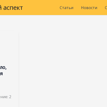
 аспект
Статьи
Новости
ло,
я
ние:
2